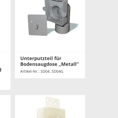
Unterputzteil für
Bodensaugdose „Metall“
d
Artikel-Nr.: SD04, SD04G