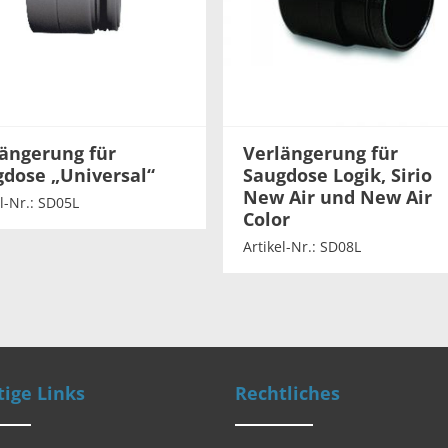
ängerung für
Verlängerung für
dose „Universal“
Saugdose Logik, Sirio
New Air und New Air
l-Nr.: SD05L
Color
Artikel-Nr.: SD08L
ige Links
Rechtliches