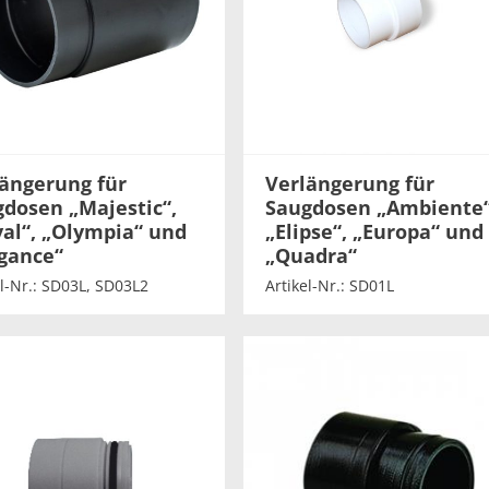
ängerung für
Verlängerung für
dosen „Majestic“,
Saugdosen „Ambiente“
al“, „Olympia“ und
„Elipse“, „Europa“ und
gance“
„Quadra“
el-Nr.: SD03L, SD03L2
Artikel-Nr.: SD01L