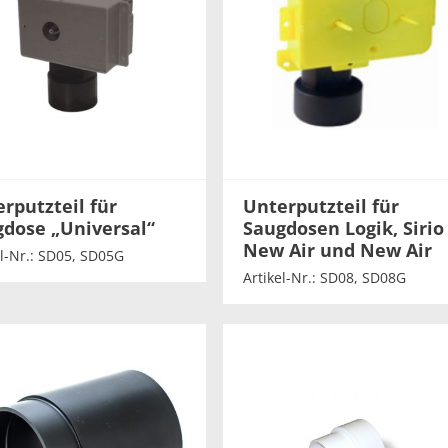
rputzteil für
Unterputzteil für
dose „Universal“
Saugdosen Logik, Sirio
New Air und New Air
el-Nr.: SD05, SD05G
Artikel-Nr.: SD08, SD08G