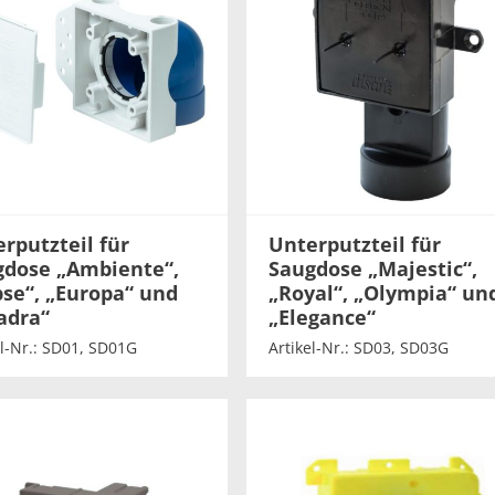
rputzteil für
Unterputzteil für
gdose „Ambiente“,
Saugdose „Majestic“,
pse“, „Europa“ und
„Royal“, „Olympia“ un
adra“
„Elegance“
el-Nr.: SD01, SD01G
Artikel-Nr.: SD03, SD03G