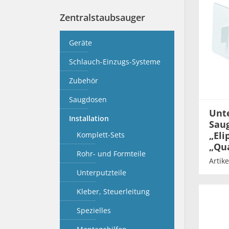
Zentralstaubsauger
Geräte
Schlauch-Einzugs-Systeme
Zubehör
Saugdosen
Unte
Installation
Sau
„Eli
Komplett-Sets
„Qu
Rohr- und Formteile
Artik
Unterputzteile
Kleber, Steuerleitung
Spezielles