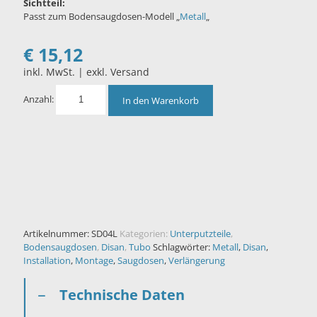
Sichtteil:
Passt zum Bodensaugdosen-Modell „
Metall
„
€
15,12
inkl. MwSt. | exkl. Versand
Anzahl:
In den Warenkorb
Artikelnummer:
SD04L
Kategorien:
Unterputzteile
,
Bodensaugdosen
,
Disan
,
Tubo
Schlagwörter:
Metall
,
Disan
,
Installation
,
Montage
,
Saugdosen
,
Verlängerung
Technische Daten