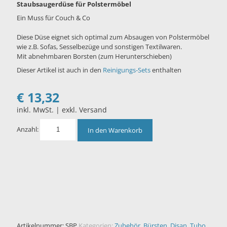
Staubsaugerdüse für Polstermöbel
Ein Muss für Couch & Co
Diese Düse eignet sich optimal zum Absaugen von Polstermöbel
wie z.B. Sofas, Sesselbezüge und sonstigen Textilwaren.
Mit abnehmbaren Borsten (zum Herunterschieben)
Dieser Artikel ist auch in den
Reinigungs-Sets
enthalten
€
13,32
inkl. MwSt. | exkl. Versand
Anzahl:
In den Warenkorb
Artikelnummer:
SBP
Kategorien:
Zubehör
,
Bürsten
,
Disan
,
Tubo