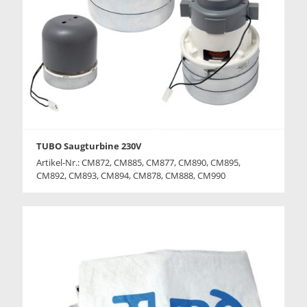
TUBO Saugturbine 230V
Artikel-Nr.: CM872, CM885, CM877, CM890, CM895,
CM892, CM893, CM894, CM878, CM888, CM990