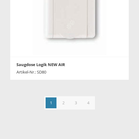
Saugdose Logik NEW AIR
Artikel-Nr.: SD80
1
2
3
4