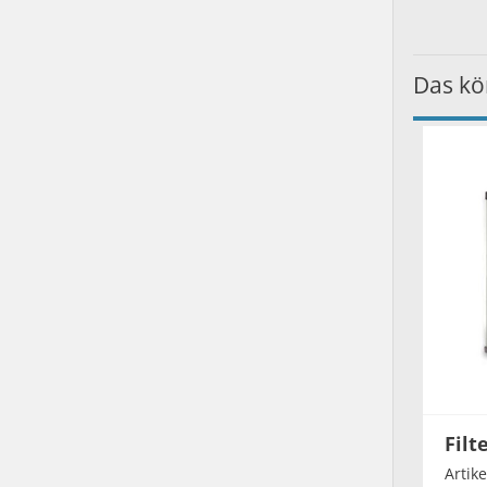
Das kö
Filt
Artik