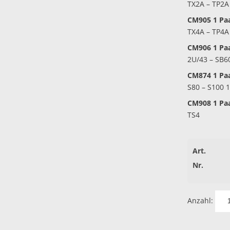
TX2A – TP2A 
CM905 1 Paa
TX4A – TP4A 
CM906 1 Paa
2U/43 – SB6
CM874 1 Paa
S80 – S100 1
CM908 1 Paa
TS4
Art.
Nr.
Anzahl: