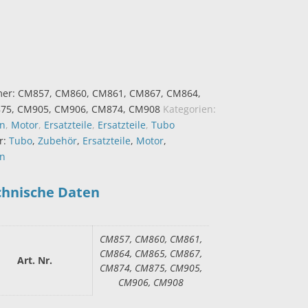
mer:
CM857, CM860, CM861, CM867, CM864,
75, CM905, CM906, CM874, CM908
Kategorien:
en
,
Motor
,
Ersatzteile
,
Ersatzteile
,
Tubo
r:
Tubo
,
Zubehör
,
Ersatzteile
,
Motor
,
en
chnische Daten
CM857, CM860, CM861,
CM864, CM865, CM867,
Art. Nr.
CM874, CM875, CM905,
CM906, CM908