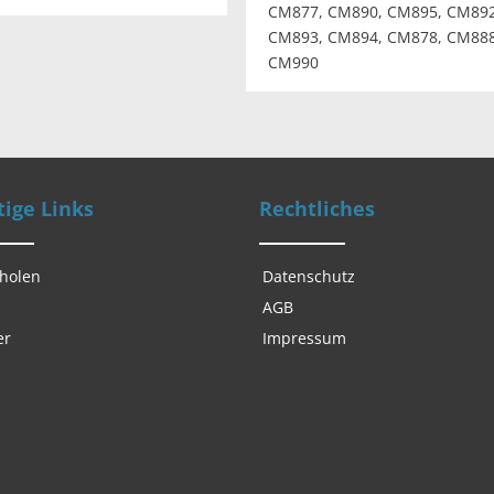
CM877, CM890, CM895, CM892
CM893, CM894, CM878, CM888
CM990
ige Links
Rechtliches
 holen
Datenschutz
AGB
er
Impressum