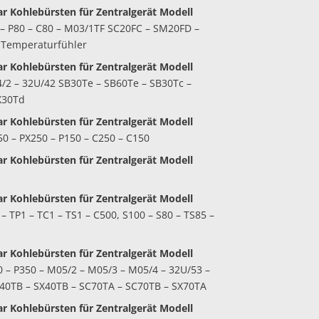
ar ­Kohlebürsten für Zentralgerät Modell
 – P80 – C80 – M03/1TF SC20FC – SM20FD –
. Temperaturfühler
ar ­Kohlebürsten
für Zentralgerät Modell
/2 – 32U/42 SB30Te – SB60Te – SB30Tc –
X30Td
ar ­Kohlebürsten
für Zentralgerät Modell
50 – PX250 – P150 – C250 – C150
ar ­Kohlebürsten
für Zentralgerät Modell
ar ­Kohlebürsten
für Zentralgerät Modell
– TP1 – TC1 – TS1 – C500, S100 – S80 – TS85 –
ar ­Kohlebürsten
für Zentralgerät Modell
0 – P350 – M05/2 – M05/3 – M05/4 – 32U/53 –
40TB – SX40TB – SC70TA – SC70TB – SX70TA
r ­Kohlebürsten
für Zentralgerät Modell