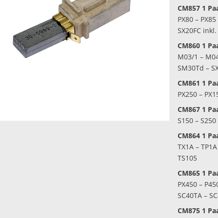
CM857
1 Pa
PX80 – PX85
SX20FC inkl
CM860
1 Pa
M03/1 – M04
SM30Td – S
CM861
1 Pa
PX250 – PX1
CM867
1 Pa
S150 – S250
CM864
1 Pa
TX1A – TP1A 
TS105
CM865
1 Pa
PX450 – P45
SC40TA – SC
CM875 1 Paa