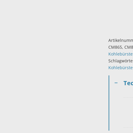
Artikelnum
CM865, CM8
Kohlebürst
Schlagwörte
Kohlebürst
Te