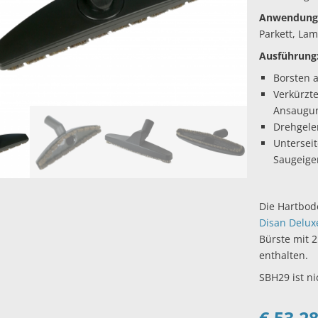
Anwendung
Parkett, Lami
Ausführung
Borsten 
Verkürzte
Ansaugu
Drehgele
Untersei
Saugeige
Die Hartbod
Disan Delux
Bürste mit 
enthalten.
SBH29 ist ni