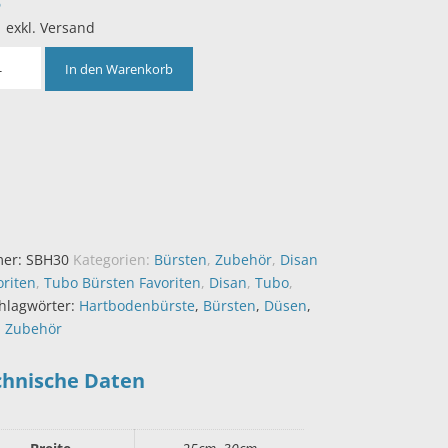
8
| exkl. Versand
In den Warenkorb
mer:
SBH30
Kategorien:
Bürsten
,
Zubehör
,
Disan
oriten
,
Tubo Bürsten Favoriten
,
Disan
,
Tubo
,
hlagwörter:
Hartbodenbürste
,
Bürsten
,
Düsen
,
,
Zubehör
chnische Daten