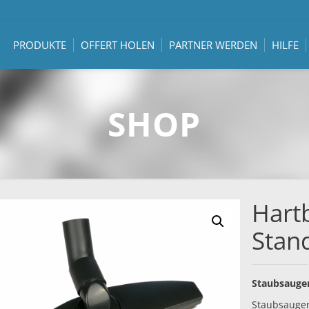
PRODUKTE
OFFERT HOLEN
PARTNER WERDEN
HILFE
SHOP
Hart
Stan
Staubsauger
Staubsauger