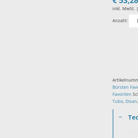
€
53,2
inkl. MwSt. 
Anzahl:
Artikelnum
Bürsten Fav
Favoriten
Sc
Tubo
,
Disan
Te