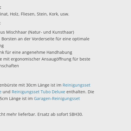
:
nat, Holz, Fliesen, Stein, Kork, usw.
:
aus Mischhaar (Natur- und Kunsthaar)
 Borsten an der Vorderseite für eine optimale
ng
nk für eine angenehme Handhabung
te mit ergonomischer Ansaugöffnung für beste
nschaften
enbürste mit 30cm Länge ist im
Reinigungsset
e
und
Reinigungsset Tubo Deluxe
enthalten. Die
25cm Länge ist im
Garagen-Reinigungsset
cht mehr lieferbar. Ersatz ab sofort SBH30.