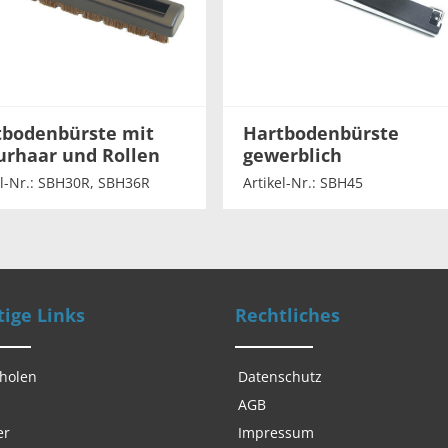
tbodenbürste mit
Hartbodenbürste
urhaar und Rollen
gewerblich
el-Nr.: SBH30R, SBH36R
Artikel-Nr.: SBH45
ige Links
Rechtliches
 holen
Datenschutz
AGB
er
Impressum