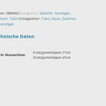
mer:
SBW45G
Kategorien:
Zubehör
,
Sonstiges
,
Disan
,
Tubo
Schlagwörter:
Tubo
,
Disan
,
Zubehör
,
Sonstiges
chnische Daten
Ersatzgummilippen 37cm,
Für Wasserdüse:
Ersatzgummilippen 45cm