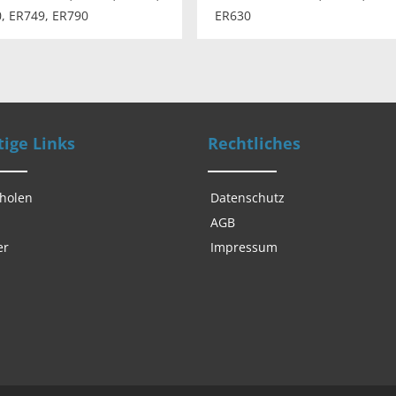
, ER749, ER790
ER630
ige Links
Rechtliches
 holen
Datenschutz
AGB
er
Impressum