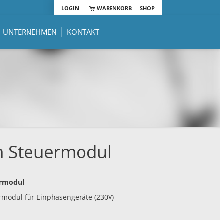
LOGIN
WARENKORB
SHOP
UNTERNEHMEN
KONTAKT
n Steuermodul
ermodul
rmodul für Einphasengeräte (230V)