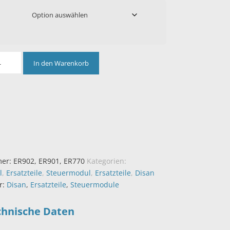
In den Warenkorb
mer:
ER902, ER901, ER770
Kategorien:
l
,
Ersatzteile
,
Steuermodul
,
Ersatzteile
,
Disan
r:
Disan
,
Ersatzteile
,
Steuermodule
chnische Daten