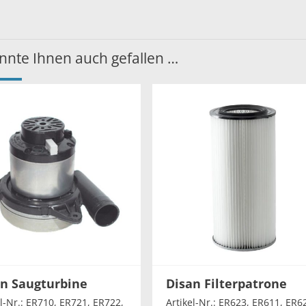
nnte Ihnen auch gefallen …
n Saugturbine
Disan Filterpatrone
el-Nr.: ER710, ER721, ER722,
Artikel-Nr.: ER623, ER611, ER6