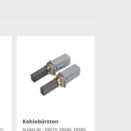
Kohlebürsten
21,
Artikel-Nr.: ER670, ER680, ER685,