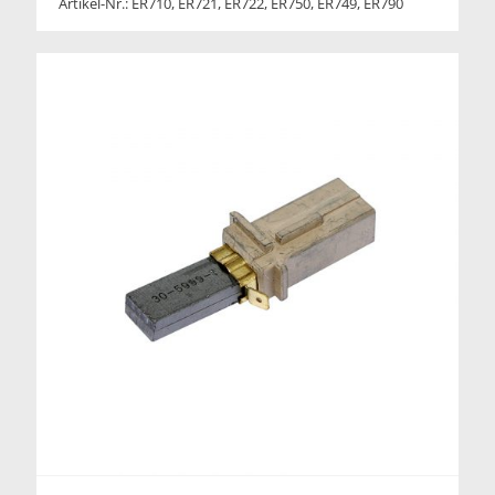
Artikel-Nr.: ER710, ER721, ER722, ER750, ER749, ER790