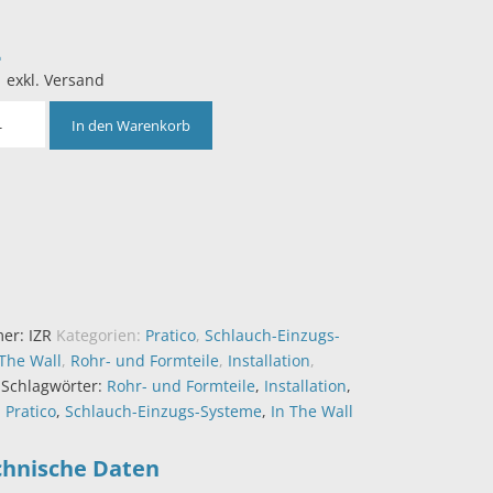
2
| exkl. Versand
In den Warenkorb
mer:
IZR
Kategorien:
Pratico
,
Schlauch-Einzugs-
 The Wall
,
Rohr- und Formteile
,
Installation
,
Schlagwörter:
Rohr- und Formteile
,
Installation
,
,
Pratico
,
Schlauch-Einzugs-Systeme
,
In The Wall
chnische Daten