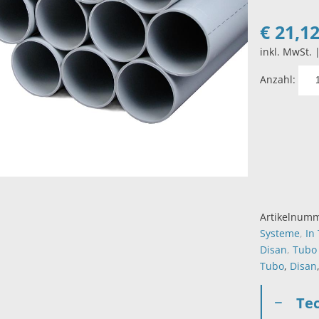
€
21,1
inkl. MwSt. 
Anzahl:
Artikelnum
Systeme
,
In
Disan
,
Tubo
Tubo
,
Disan
Te