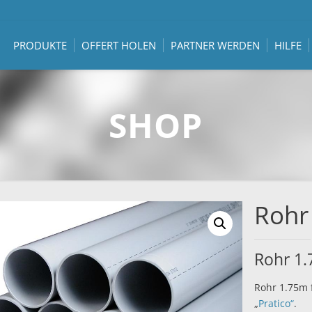
PRODUKTE
OFFERT HOLEN
PARTNER WERDEN
HILFE
SHOP
Rohr
Rohr 1.
Rohr 1.75m 
„
Pratico“
.