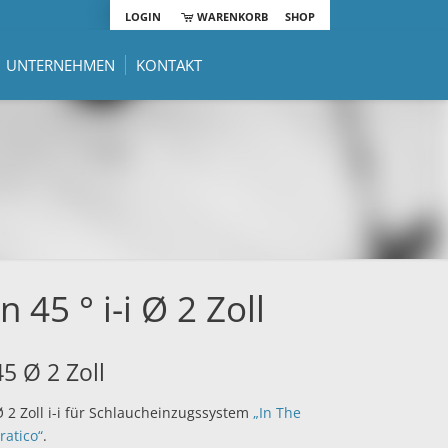
LOGIN
WARENKORB
SHOP
UNTERNEHMEN
KONTAKT
 45 ° i-i Ø 2 Zoll
5 Ø 2 Zoll
 2 Zoll i-i für Schlaucheinzugssystem
„In The
ratico“
.