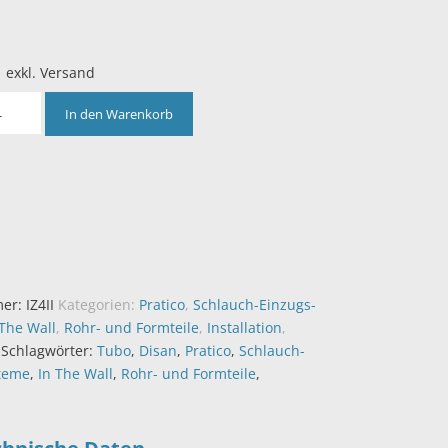
| exkl. Versand
In den Warenkorb
mer:
IZ4II
Kategorien:
Pratico
,
Schlauch-Einzugs-
 The Wall
,
Rohr- und Formteile
,
Installation
,
Schlagwörter:
Tubo
,
Disan
,
Pratico
,
Schlauch-
teme
,
In The Wall
,
Rohr- und Formteile
,