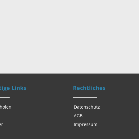
ige Links
Rechtliches
 holen
Datenschutz
AGB
er
Impressum