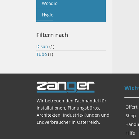
Woodio
Hygio
Filtern nach
Disan
(1)
Tubo
(1)
Wicht
Wir betreuen den Fachhandel für
Offert
Installationen, Planungsbüros,
Architekten, Industrie-Kunden und
Shop
Endverbraucher in Österreich.
Händl
Hilfe