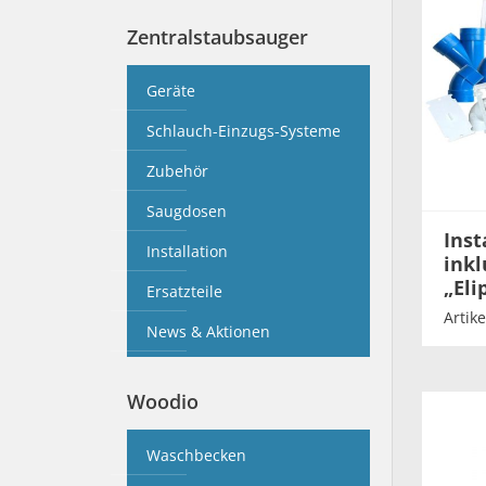
Zentralstaubsauger
Geräte
Schlauch-Einzugs-Systeme
Zubehör
Saugdosen
Inst
Installation
inkl
„Eli
Ersatzteile
Artike
News & Aktionen
Woodio
Waschbecken