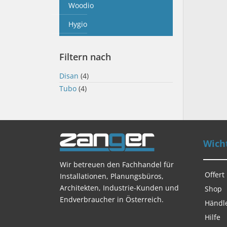
Woodio
Hygio
Filtern nach
Disan
(4)
Tubo
(4)
Wicht
Wir betreuen den Fachhandel für
Offert
Installationen, Planungsbüros,
Architekten, Industrie-Kunden und
Shop
Endverbraucher in Österreich.
Händl
Hilfe