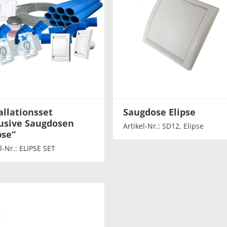
allationsset
Saugdose Elipse
usive Saugdosen
Artikel-Nr.: SD12, Elipse
pse“
l-Nr.: ELIPSE SET