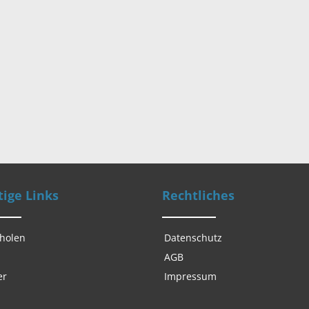
ige Links
Rechtliches
 holen
Datenschutz
AGB
er
Impressum