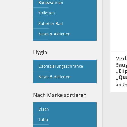
Badewannen
Toiletten
Zubehör Bad
News & Aktionen
Hygio
Verl
Sau
Ozonisierungsschränke
„Eli
„Qu
News & Aktionen
Artike
Nach Marke sortieren
Disan
Tubo