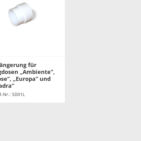
ängerung für
gdosen „Ambiente“,
pse“, „Europa“ und
adra“
l-Nr.: SD01L