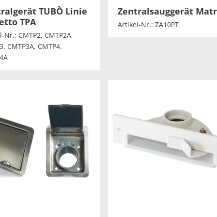
ralgerät TUBÒ Linie
Zentralsauggerät Matr
etto TPA
Artikel-Nr.: ZA10PT
el-Nr.: CMTP2, CMTP2A,
3, CMTP3A, CMTP4,
4A