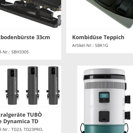
tbodenbürste 33cm
Kombidüse Teppich
Artikel-Nr.: SBK1G
el-Nr.: SBH330S
tralgeräte TUBÒ
ie Dynamica TD
el-Nr.: TD23, TD23PRO,