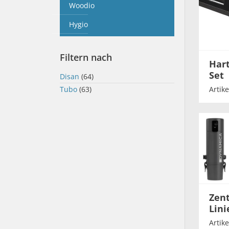
Woodio
Hygio
Filtern nach
Har
Set
Disan
(64)
Tubo
(63)
Artik
Zen
Lin
Artik