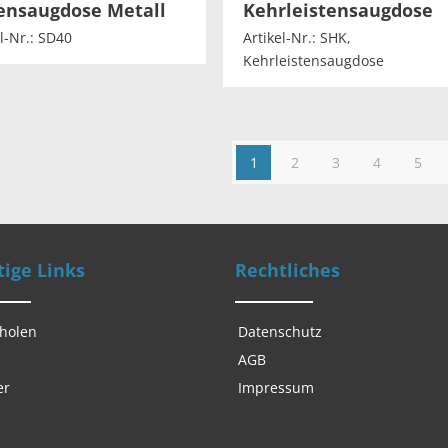
ensaugdose Metall
Kehrleistensaugdose
l-Nr.: SD40
Artikel-Nr.: SHK,
Kehrleistensaugdose
1
2
3
4
5
ige Links
Rechtliches
 holen
Datenschutz
AGB
er
Impressum