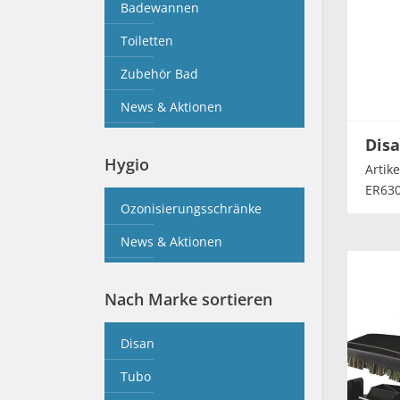
Badewannen
Toiletten
Zubehör Bad
News & Aktionen
Disa
Hygio
Artik
ER63
Ozonisierungsschränke
News & Aktionen
Nach Marke sortieren
Disan
Tubo