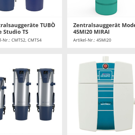
tralsauggeräte TUBÒ
Zentralsauggerät Mode
e Studio TS
45MI20 MIRAI
el-Nr.: CMTS2, CMTS4
Artikel-Nr.: 45MI20