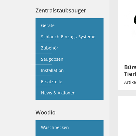
Zentralstaubsauger
Geräte
Schlauch-Einzugs-Systeme
Zubehör
Saugdosen
Bürs
Installation
Tie
Ersatzteile
Artik
News & Aktionen
Woodio
Waschbecken