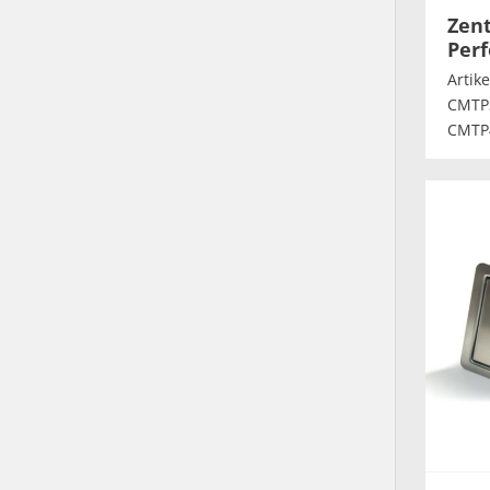
Zent
Perf
Artik
CMTP
CMTP