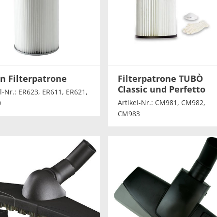
n Filterpatrone
Filterpatrone TUBÒ
Classic und Perfetto
el-Nr.: ER623, ER611, ER621,
Artikel-Nr.: CM981, CM982,
0
CM983