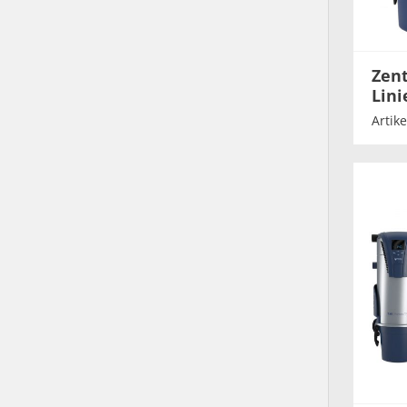
Zen
Lini
Artik