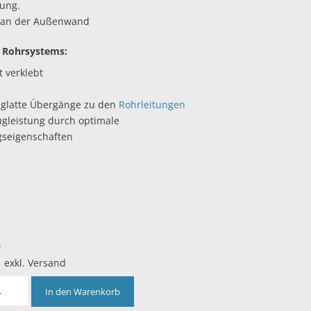
tung.
 an der Außenwand
s Rohrsystems:
 verklebt
, glatte Übergänge zu den
Rohrleitungen
ugleistung durch optimale
seigenschaften
6
| exkl. Versand
In den Warenkorb