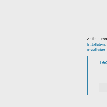
Artikelnum
Installation
,
Installation
,
Te