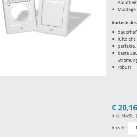
Abluftlei
Montage
Vorteile de
dauerhaft
luftdicht
perfekte
beste Sa
Strömung
robust
€
20,1
inkl. MwSt. 
Anzahl: