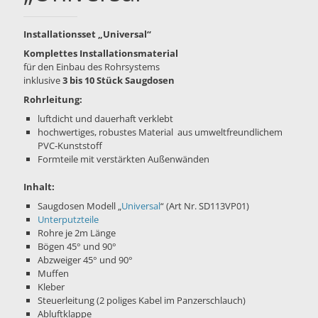
Installationsset „Universal“
Komplettes Installationsmaterial
für den Einbau des Rohrsystems
inklusive
3 bis 10 Stück Saugdosen
Rohrleitung:
luftdicht und dauerhaft verklebt
hochwertiges, robustes Material aus umweltfreundlichem
PVC-Kunststoff
Formteile mit verstärkten Außenwänden
Inhalt:
Saugdosen Modell „
Universal
“ (Art Nr. SD113VP01)
Unterputzteile
Rohre je 2m Länge
Bögen 45° und 90°
Abzweiger 45° und 90°
Muffen
Kleber
Steuerleitung (2 poliges Kabel im Panzerschlauch)
Abluftklappe