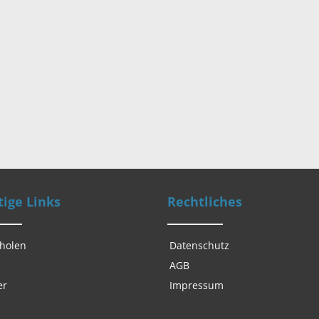
ige Links
Rechtliches
 holen
Datenschutz
AGB
er
Impressum