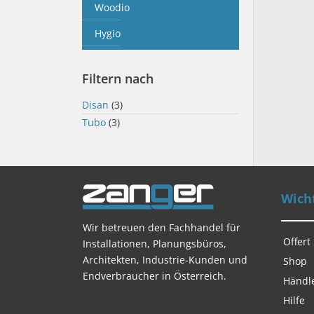
Woodio
Hygio
Filtern nach
Disan
(3)
Tubo
(3)
Wicht
Wir betreuen den Fachhandel für
Offert
Installationen, Planungsbüros,
Architekten, Industrie-Kunden und
Shop
Endverbraucher in Österreich.
Händl
Hilfe