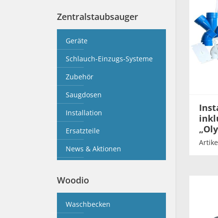
Zentralstaubsauger
Geräte
Schlauch-Einzugs-Systeme
Zubehör
Saugdosen
Inst
Installation
inkl
„Ol
Ersatzteile
Artik
News & Aktionen
Woodio
Waschbecken