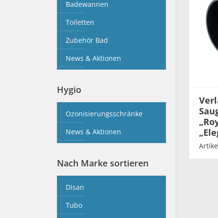
Badewannen
Toiletten
Zubehör Bad
News & Aktionen
Hygio
Verl
Saug
Ozonisierungsschränke
„Roy
„Ele
News & Aktionen
Artik
Nach Marke sortieren
Disan
Tubo