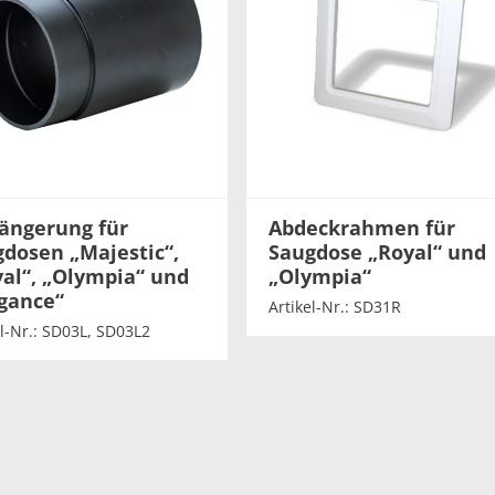
ängerung für
Abdeckrahmen für
dosen „Majestic“,
Saugdose „Royal“ und
al“, „Olympia“ und
„Olympia“
gance“
Artikel-Nr.: SD31R
el-Nr.: SD03L, SD03L2