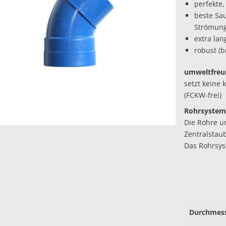
perfekte,
beste Sa
Strömung
extra lan
robust (b
umweltfreun
setzt keine
(FCKW-frei)
Rohrsystem
Die Rohre un
Zentralstau
Das Rohrsys
Durchmess