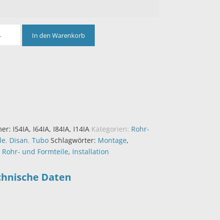
In den Warenkorb
mer:
I54IA, I64IA, I84IA, I14IA
Kategorien:
Rohr-
le
,
Disan
,
Tubo
Schlagwörter:
Montage
,
,
Rohr- und Formteile
,
Installation
chnische Daten