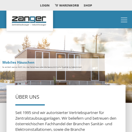
LOGIN
WARENKORB
SHOP
Mobiles Häuschen
So einfach war es noch nie, das Ferienhaus oder die Sauna mit hohe Qualität zu bekommen!
ÜBER UNS
Seit 1995 sind wir autorisierter Vertriebspartner für
Zentralstaubsauganlagen. Wir beliefern und betreuen den
österreichischen Fachhandel der Branchen Sanitär- und
Elektroinstallationen, sowie die Branche